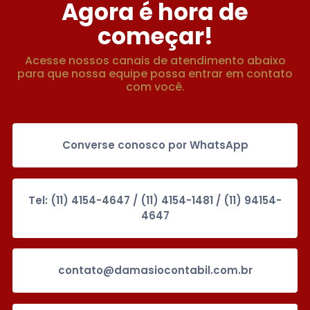
Agora é hora de
começar!
Acesse nossos canais de atendimento abaixo
para que nossa equipe possa entrar em contato
com você.
Converse conosco por WhatsApp
Tel: (11) 4154-4647 / (11) 4154-1481 / (11) 94154-
4647
contato@damasiocontabil.com.br